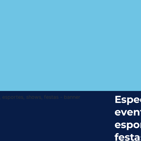
Espe
even
espo
festas