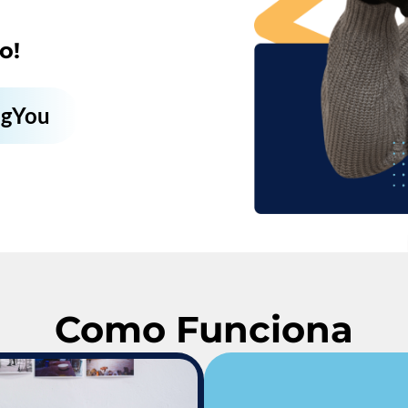
o!
ngYou
Como Funciona