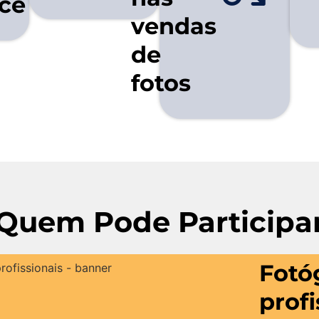
cê
vendas
de
fotos
Quem Pode Participa
Fotó
profi