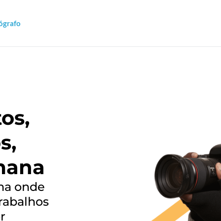
ógrafo
os,
s,
mana
rma onde
trabalhos
r