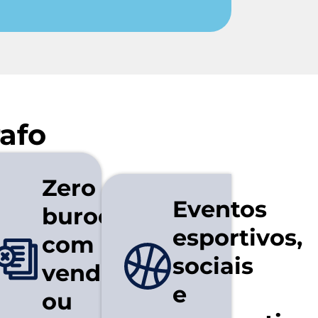
afo
Zero
Eventos
burocracia
esportivos,
com
sociais
vendas
e
ou