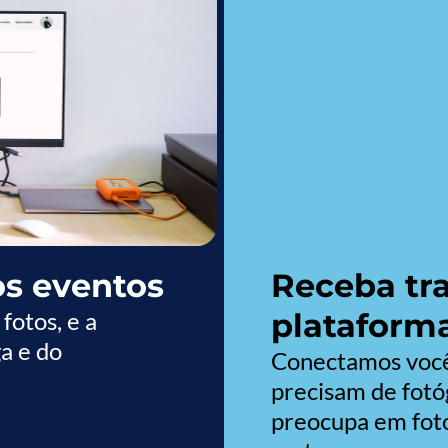
os eventos
Receba tra
fotos, e a
plataforma
a e do
Conectamos você
precisam de fotó
preocupa em foto