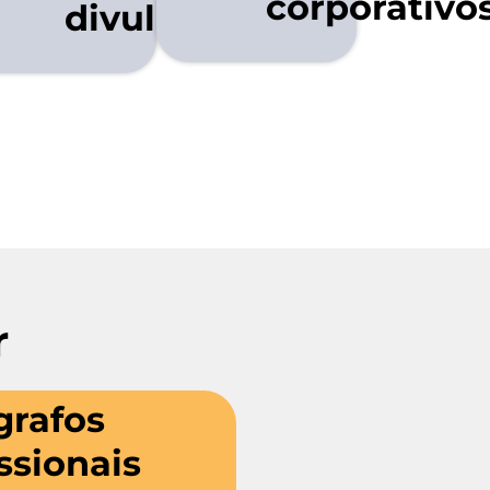
corporativo
divulgação
r
grafos
ssionais