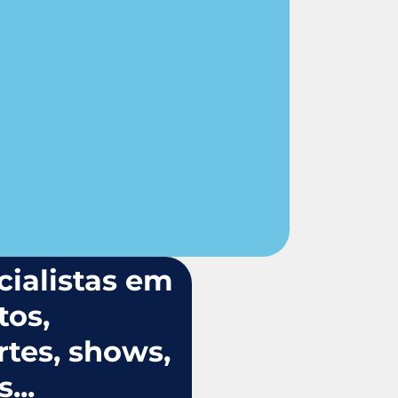
cialistas em
tos,
rtes, shows,
...