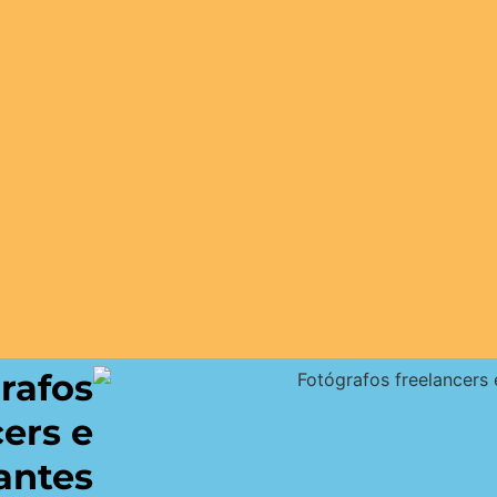
rafos
cers e
iantes