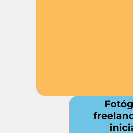
Fotóg
freelan
inic